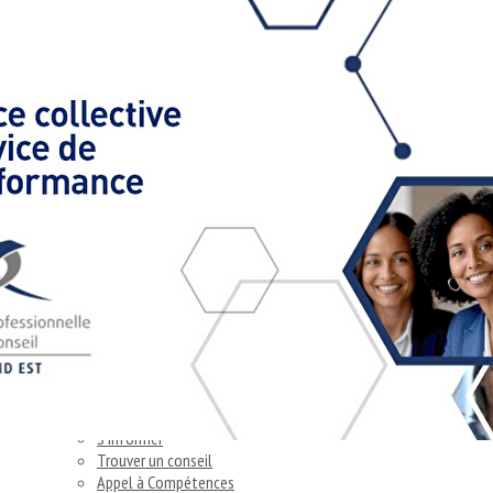
Exporter les lignes sélectionnées
Exporter toutes les colonnes
Exporter uniquement les colonnes affichées
Menu
Ajoutez un logo, un bouton, des réseaux sociaux
Cliquez pour éditer
Accueil
▴
▾
Accueil
Bénéficier d’un savoir faire
Piloter le changement
Améliorer la performance
Investir dans le conseil
Entreprises & collectivités
▴
▾
S'informer
Trouver un conseil
Appel à Compétences