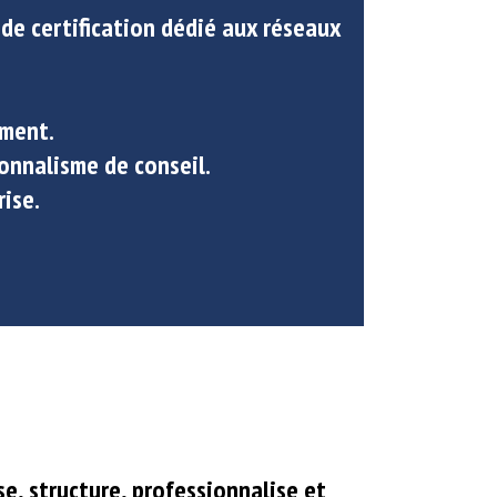
 de certification
dédié aux réseaux
ement.
ionnalisme
de conseil.
rise.
e, structure, professionnalise et