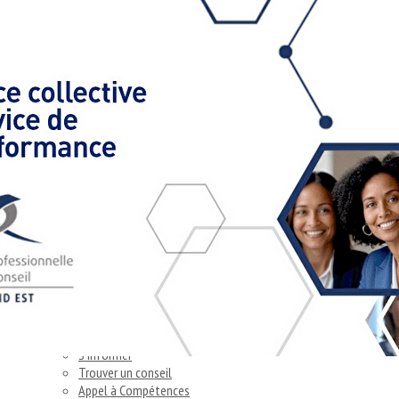
Exporter les lignes sélectionnées
Exporter toutes les colonnes
Exporter uniquement les colonnes affichées
Menu
Ajoutez un logo, un bouton, des réseaux sociaux
Cliquez pour éditer
Accueil
▴
▾
Accueil
Bénéficier d’un savoir faire
Piloter le changement
Améliorer la performance
Investir dans le conseil
Entreprises & collectivités
▴
▾
S'informer
Trouver un conseil
Appel à Compétences