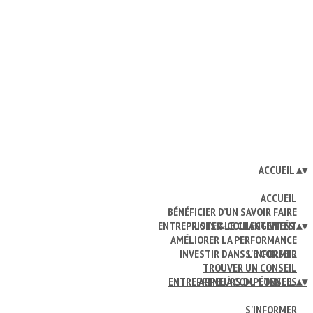
ACCUEIL
▴
▾
ACCUEIL
BÉNÉFICIER D’UN SAVOIR FAIRE
ENTREPRISES & COLLECTIVITÉS
PILOTER LE CHANGEMENT
▴
▾
AMÉLIORER LA PERFORMANCE
INVESTIR DANS LE CONSEIL
S'INFORMER
TROUVER UN CONSEIL
ENTREPRENEURS DU CONSEIL
APPEL À COMPÉTENCES
▴
▾
S'INFORMER