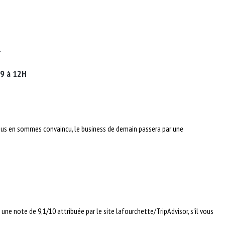
T
9 à 12H
 nous en sommes convaincu, le business de demain passera par une
 une note de 9,1/10 attribuée par le site lafourchette/TripAdvisor, s'il vous