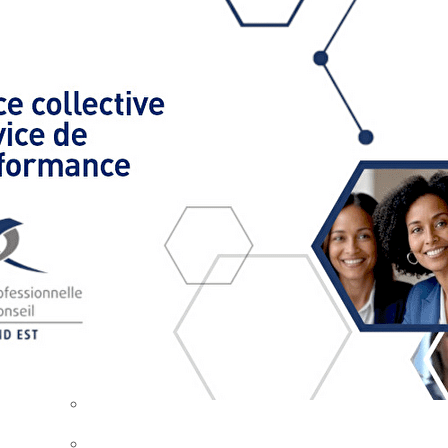
Exporter les lignes sélectionnées
Exporter toutes les colonnes
Exporter uniquement les colonnes affichées
Menu
Ajoutez un logo, un bouton, des réseaux sociaux
Cliquez pour éditer