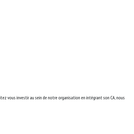
itez vous inves
tir au s
ein de notre organisation en intégrant son CA, nous