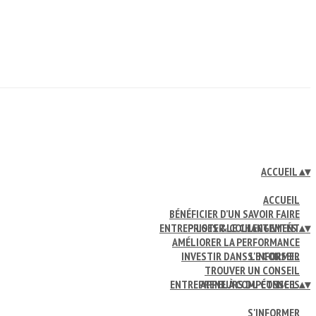
ACCUEIL
▴
▾
ACCUEIL
BÉNÉFICIER D’UN SAVOIR FAIRE
ENTREPRISES & COLLECTIVITÉS
PILOTER LE CHANGEMENT
▴
▾
AMÉLIORER LA PERFORMANCE
INVESTIR DANS LE CONSEIL
S'INFORMER
TROUVER UN CONSEIL
ENTREPRENEURS DU CONSEIL
APPEL À COMPÉTENCES
▴
▾
S'INFORMER