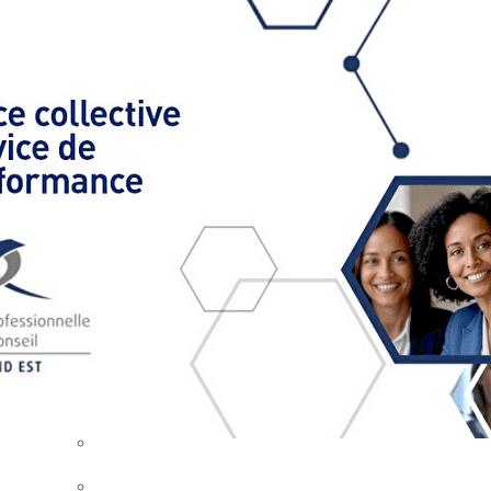
Exporter les lignes sélectionnées
Exporter toutes les colonnes
Exporter uniquement les colonnes affichées
Menu
Ajoutez un logo, un bouton, des réseaux sociaux
Cliquez pour éditer