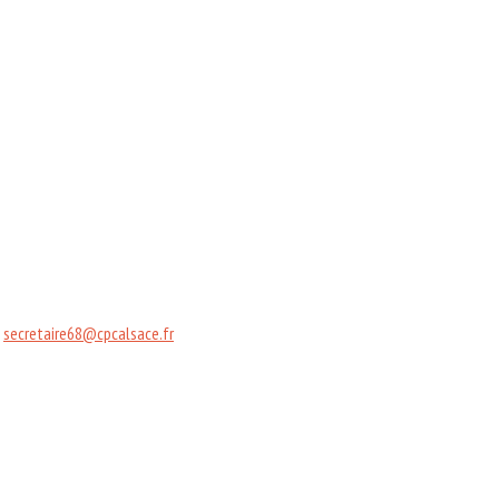
:
secretaire68@cpcalsace.fr