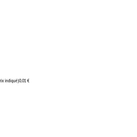
rix indiqué)
0,01 €