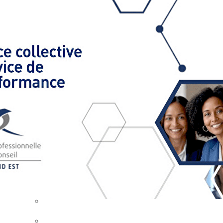
Exporter les lignes sélectionnées
Exporter toutes les colonnes
Exporter uniquement les colonnes affichées
Menu
Ajoutez un logo, un bouton, des réseaux sociaux
Cliquez pour éditer