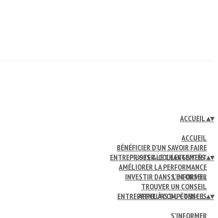
ACCUEIL
▴
▾
ACCUEIL
BÉNÉFICIER D’UN SAVOIR FAIRE
ENTREPRISES & COLLECTIVITÉS
PILOTER LE CHANGEMENT
▴
▾
AMÉLIORER LA PERFORMANCE
INVESTIR DANS LE CONSEIL
S'INFORMER
TROUVER UN CONSEIL
ENTREPRENEURS DU CONSEIL
APPEL À COMPÉTENCES
▴
▾
S'INFORMER